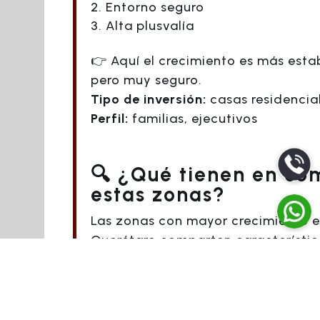
Entorno seguro
Alta plusvalía
👉 Aquí el crecimiento es más esta
pero muy seguro.
Tipo de inversión:
casas residencia
Perfil:
familias, ejecutivos
🔍 ¿Qué tienen en co
estas zonas?
Las zonas con mayor crecimiento 
Querétaro comparten característic
clave:
Desarrollo urbano planificado
Cercanía a vialidades important
Alta demanda de vivienda