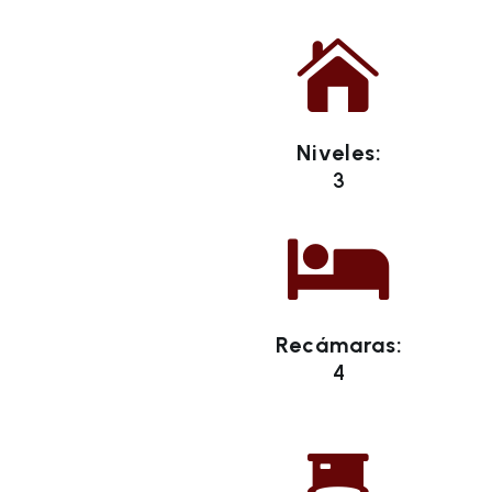

Niveles:
3

Recámaras:
4