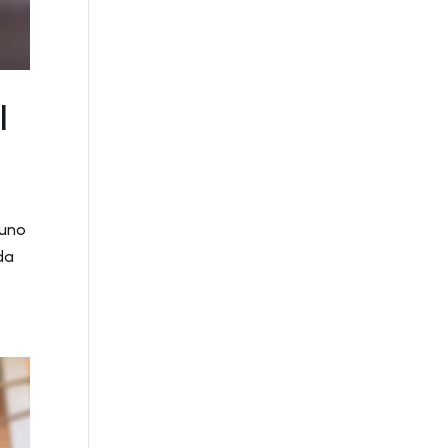
|
 uno
da