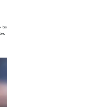
e las
ón,