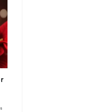
er
os