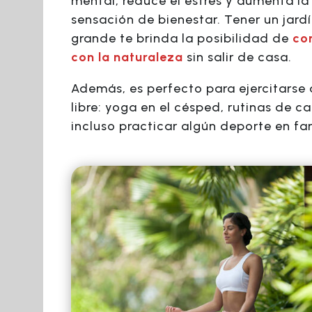
mental, reduce el estrés y aumenta la
sensación de bienestar. Tener un jard
grande te brinda la posibilidad de
co
con la naturaleza
sin salir de casa.
Además, es perfecto para ejercitarse a
libre: yoga en el césped, rutinas de ca
incluso practicar algún deporte en fam