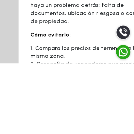
haya un problema detrás: falta de
documentos, ubicación riesgosa o con
de propiedad.
Cómo evitarlo:
Compara los precios de terrenos en 
misma zona.
Desconfía de vendedores que pres
para “cerrar rápido”.
Contrata a un asesor inmobiliario o
abogado que te acompañe en la
negociación.
6. No pensar a largo plazo